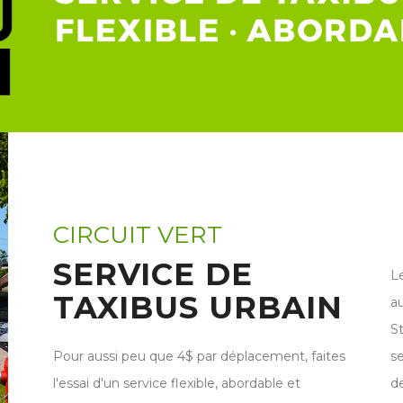
CIRCUIT VERT
SERVICE DE
Le
TAXIBUS URBAIN
au
St
Pour aussi peu que 4$ par déplacement, faites
s
l'essai d'un service flexible, abordable et
de