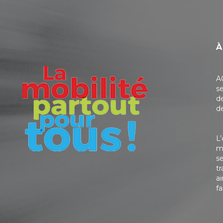
À
A
se
d
de
L
m
se
tr
ai
fa