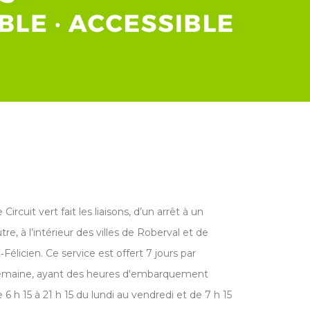
 Circuit vert fait les liaisons, d’un arrêt à un
tre, à l’intérieur des villes de Roberval et de
‑Félicien. Ce service est offert 7 jours par
emaine, ayant des heures d'embarquement
 6 h 15 à 21 h 15 du lundi au vendredi et de 7 h 15